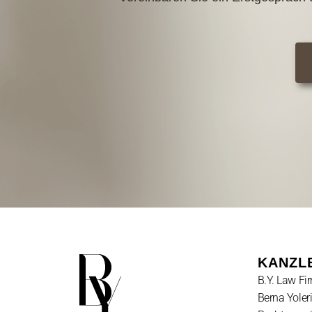
KANZL
B.Y. Law Fi
Berna Yoleri