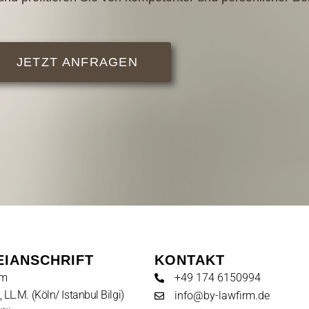
JETZT ANFRAGEN
EIANSCHRIFT
KONTAKT
rm
+49 174 6150994
, LL.M. (Köln/ Istanbul Bilgi)
info@by-lawfirm.de