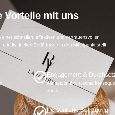
e Vorteile mit uns
n einer schnellen, effektiven und vertrauensvollen
re individuellen Bedürfnisse in den Mittelpunkt stellt.
Engagement & Durchset
en
Wir setzen Ihre Rechte konseque
durch.
Persönliche Betreuung: